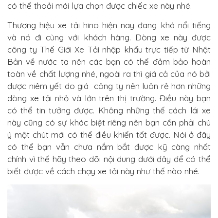
có thể thoải mái lựa chọn được chiếc xe này nhé.
Thương hiệu xe tải hino hiện nay đang khá nổi tiếng
và nó đi cùng với khách hàng. Dòng xe này được
công ty Thế Giới Xe Tải nhập khẩu trực tiếp từ Nhật
Bản về nước ta nên các bạn có thể đảm bảo hoàn
toàn về chất lượng nhé, ngoài ra thì giá cả của nó bởi
được niêm yết do giá công ty nên luôn rẻ hơn những
dòng xe tải nhỏ và lớn trên thị trường. Điều này bạn
có thể tin tưởng được. Không những thế cách lái xe
này cũng có sự khác biệt riêng nên bạn cần phải chú
ý một chút mới có thể điều khiển tốt được. Nói ở đây
có thể bạn vẫn chưa nắm bắt được kỹ càng nhất
chính vì thế hãy theo dõi nội dung dưới đây để có thể
biết được về cách chạy xe tải này như thế nào nhé.