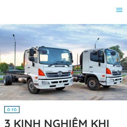
Tog
nav
Ô TÔ
3 KINH NGHIỆM KHI