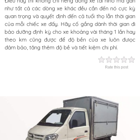
Điều này thì không chỉ riêng dòng xe tải hino mà gần
như tất cả các dòng xe khác đều cần đến nó cực kỳ
quan trọng và quyết định đến cả tuổi thọ lẫn thời gian
của mỗi chiếc xe đấy. Hãy cố gắng dành thời gian đi
bảo dưỡng định kỳ cho xe khoảng vài tháng 1 lần hay
theo km cũng được để độ bền của xe luôn đưiọc
đảm bảo, tăng thêm độ bề và tiết kiệm chi phí.
Rate this post