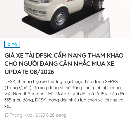
Ô TÔ
GIÁ XE TẢI DFSK: CẨM NANG THAM KHẢO
CHO NGƯỜI ĐANG CÂN NHẮC MUA XE
UPDATE 08/2026
DFSK, thương hiệu xe thương mại thuộc Tập đoàn SERES
(Trung Quốc), đã xây dựng vị thế đáng chú ý tại thị trường
Việt Nam thông qua TMT Motors. Với dải giá từ 158 triệu đến
355 triệu đồng, DFSK mang đến nhiều lựa chọn xe tải nhẹ và
xe…
13 Tháng Mười, 2025 8:20 sáng