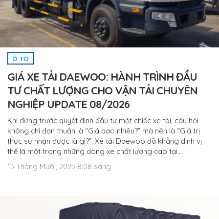
Ô TÔ
GIÁ XE TẢI DAEWOO: HÀNH TRÌNH ĐẦU
TƯ CHẤT LƯỢNG CHO VẬN TẢI CHUYÊN
NGHIỆP UPDATE 08/2026
Khi đứng trước quyết định đầu tư một chiếc xe tải, câu hỏi
không chỉ đơn thuần là “Giá bao nhiêu?” mà nên là “Giá trị
thực sự nhận được là gì?”. Xe tải Daewoo đã khẳng định vị
thế là một trong những dòng xe chất lượng cao tại…
13 Tháng Mười, 2025 8:08 sáng