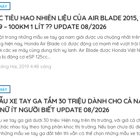
MÁY
 TIÊU HAO NHIÊN LIỆU CỦA AIR BLADE 2015, 
9 – 100KM 1 LÍT ?? UPDATE 08/2026
ột trong những mẫu xe tay ga nam giới được ưa chuộng nhất trên
ng hiện nay, Honda Air Blade có được động cơ mạnh mẽ vượt trội
i các xe máy cùng dung tích xy lanh. Air Blade được Honda Việt
g bị động cơ eSP 125cc…
áng Hai, 2019 4:48 sáng
MÁY
ẪU XE TAY GA TẦM 30 TRIỆU DÀNH CHO CẢ 
NỮ ÍT NGƯỜI BIẾT UPDATE 08/2026
 xe tay ga giá dưới 30 triệu: Hiện nay trên thị trường, với giá cả 
khác nhau tùy theo từng phân khúc thị trường. Nếu bạn chưa đủ đi
hững mẫu xe tay ga đắt tiền thì vẫn có thể chọn những mẫu xe t