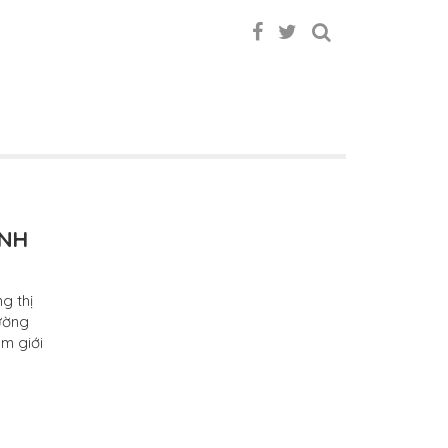
ÌNH
g thị
hường
om giới