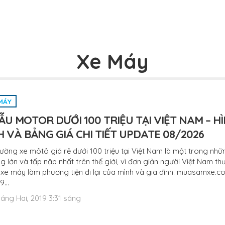
Xe Máy
MÁY
ẪU MOTOR DƯỚI 100 TRIỆU TẠI VIỆT NAM – H
 VÀ BẢNG GIÁ CHI TIẾT UPDATE 08/2026
rường xe môtô giá rẻ dưới 100 triệu tại Việt Nam là một trong nhữn
g lớn và tấp nập nhất trên thế giới, vì đơn giản người Việt Nam t
xe máy làm phương tiện đi lại của mình và gia đình. muasamxe.c
 9…
áng Hai, 2019 3:31 sáng