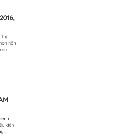
2016,
 thị
 hơn hẳn
 Nam
NAM
chênh
ều kiện
ay…