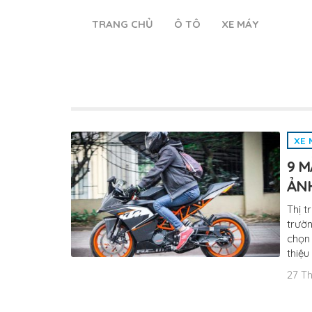
TRANG CHỦ
Ô TÔ
XE MÁY
XE 
9 M
ẢNH
Thị t
trườn
chọn 
thiệu
27 Th