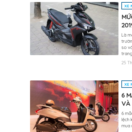
XE 
MỨC
201
Là m
trườ
so vớ
tran
25 Th
XE 
6 M
VÀ 
6 mẫu
lệch 
mua n