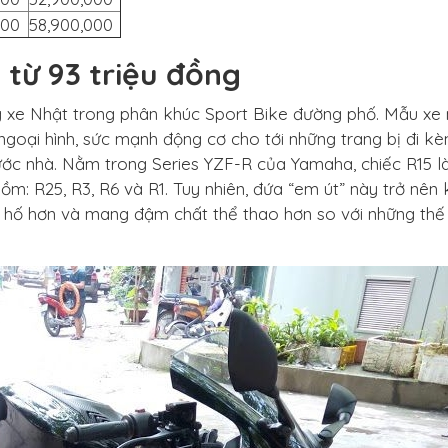
000
58,900,000
 từ 93 triệu đồng
 xe Nhật trong phân khúc Sport Bike đường phố. Mẫu xe
 ngoại hình, sức mạnh động cơ cho tới những trang bị đi kè
nước nhà. Nằm trong Series YZF-R của Yamaha, chiếc R15 l
m: R25, R3, R6 và R1. Tuy nhiên, đứa “em út” này trở nên
 hố hơn và mang đậm chất thể thao hơn so với những thế