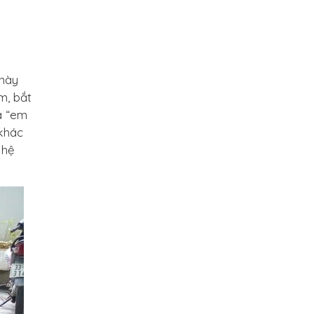
 này
m, bắt
à “em
 khác
 hệ