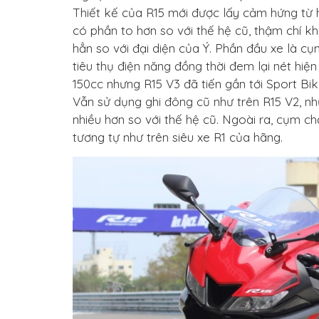
Thiết kế của R15 mới được lấy cảm hứng từ 
có phần to hơn so với thế hệ cũ, thậm chí k
hẳn so với đại diện của Ý. Phần đầu xe là 
tiêu thụ điện năng đồng thời đem lại nét hiệ
150cc nhưng R15 V3 đã tiến gần tới Sport Bik
Vẫn sử dụng ghi đông cũ như trên R15 V2, nh
nhiều hơn so với thế hệ cũ. Ngoài ra, cụm c
tương tự như trên siêu xe R1 của hãng.