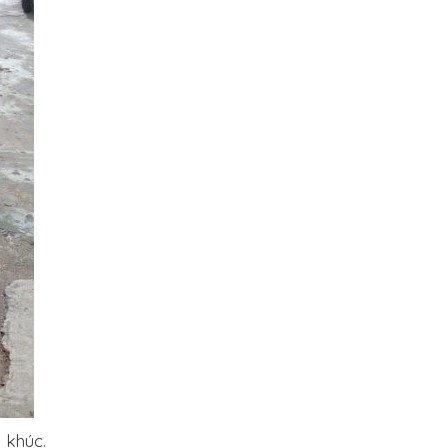
 khúc.