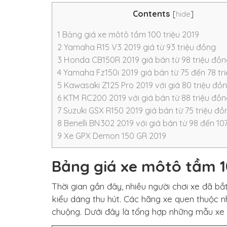
Contents
[
hide
]
1
Bảng giá xe môtô tầm 100 triệu 2019
2
Yamaha R15 V3 2019 giá từ 93 triệu đồng
3
Honda CB150R 2019 giá bán từ 98 triệu đồ
4
Yamaha Fz150i 2019 giá bán từ 75 đến 78 tr
5
Kawasaki Z125 Pro 2019 với giá 80 triệu đồ
6
KTM RC200 2019 với giá bán từ 88 triệu đồ
7
Suzuki GSX R150 2019 giá bán từ 75 triệu đồ
8
Benelli BN302 2019 với giá bán từ 98 đến 10
9
Xe GPX Demon 150 GR 2019
Bảng giá xe môtô tầm 1
Thời gian gần đây, nhiều người chơi xe đã 
kiểu dáng thu hút. Các hãng xe quen thuộc 
chuộng. Dưới đây là tổng hợp những mẫu xe 