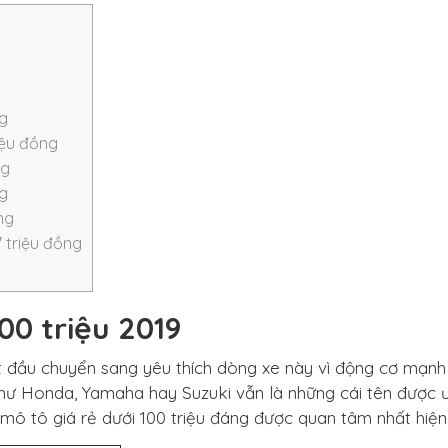
ng
iệu đồng
ng
ng
ng
7 triệu đồng
00 triệu 2019
bắt đầu chuyển sang yêu thích dòng xe này vì động cơ mạn
như Honda, Yamaha hay Suzuki vẫn là những cái tên được 
mô tô giá rẻ dưới 100 triệu đáng được quan tâm nhất hiện