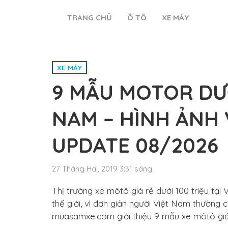
TRANG CHỦ
Ô TÔ
XE MÁY
XE MÁY
9 MẪU MOTOR DƯỚI
NAM – HÌNH ẢNH 
UPDATE 08/2026
27 Tháng Hai, 2019 3:31 sáng
Thị trường xe môtô giá rẻ dưới 100 triệu tại
thế giới, vì đơn giản người Việt Nam thường 
muasamxe.com giới thiệu 9 mẫu xe môtô giá r