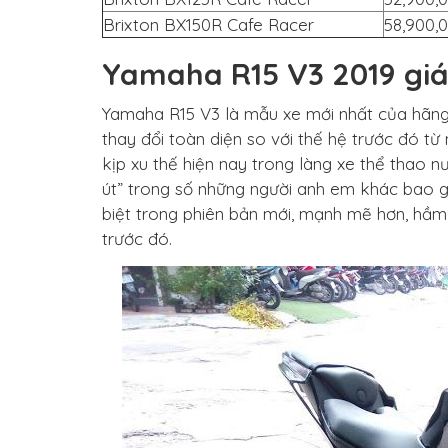
Brixton BX150R Cafe Racer
58,900,
Yamaha R15 V3 2019 giá
Yamaha R15 V3 là mẫu xe mới nhất của hãng
thay đổi toàn diện so với thế hệ trước đó từ
kịp xu thế hiện nay trong làng xe thể thao 
út” trong số những người anh em khác bao gồ
biệt trong phiên bản mới, mạnh mẽ hơn, hầm
trước đó.