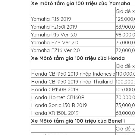
Xe môtô tầm giá 100 triệu của Yamaha
Giá đề x
Yamaha R15 2019
125,000
Yamaha Fz150i 2019
68,900,
Yamaha R15 Ver 3.0
98,000,
Yamaha FZS Ver 2.0
75,000,
Yamaha FZ16 Ver 2.0
72,000,
Xe Môtô tầm giá 100 triệu của Honda
Giá đề x
Honda CBR150 2019 nhập Indonesia
110,000,
Honda CBR150 2019 nhập Thailand
100,000
Honda CB150R 2019
105,000
Honda Hornet CB160R
70,000,
Honda Sonic 150 R 2019
75,000,
Honda XR 150L 2019
68,000,
Xe Môtô tầm giá 100 triệu của Benelli
Giá đề x