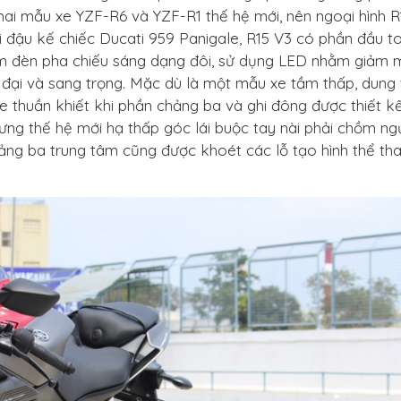
hai mẫu xe YZF-R6 và YZF-R1 thế hệ mới, nên ngoại hình R
hi đậu kế chiếc Ducati 959 Panigale, R15 V3 có phần đầu t
cụm đèn pha chiếu sáng dạng đôi, sử dụng LED nhằm giảm
n đại và sang trọng. Mặc dù là một mẫu xe tầm thấp, dung t
e thuần khiết khi phần chảng ba và ghi đông được thiết kế 
ưng thế hệ mới hạ thấp góc lái buộc tay nài phải chồm ng
hảng ba trung tâm cũng được khoét các lỗ tạo hình thể th