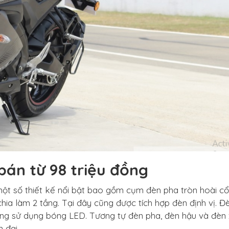
bán từ 98 triệu đồng
t số thiết kế nổi bật bao gồm cụm đèn pha tròn hoài cổ
a làm 2 tầng. Tại đây cũng được tích hợp đèn định vị. Đè
ũng sử dụng bóng LED. Tương tự đèn pha, đèn hậu và đèn 
 đại.