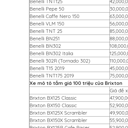
Benelli TNT125
42,000,
Benelli Pepe 50
30,000,
Benelli Caffe Nero 150
63,000,
Benelli VLM 150
56,000,
Benelli TNT 25
85,000,
Benelli BN251
88,000,
Benelli BN302
108,000
Benelli BN302 Italia
125,000
Benelli 302R (Tornado 302)
110,000,
Benelli T15 2019
45,000,
Benelli TNT175 2019
75,000,
Xe mô tô tầm giá 100 triệu của Brixton
Giá đề x
Brixton BX125 Classic
47,900,
Brixton BX150 Classic
52,900,
Brixton BX125X Scrambler
49,900,
Brixton BX150X Scrambler
55,900,
Brixton BX125R Cafe Racer
52,900,