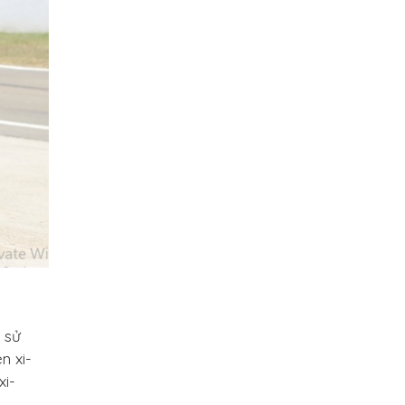
 sử
n xi-
xi-