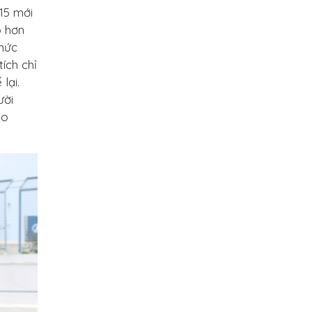
15 mới
o hơn
 mức
ích chỉ
lại.
ười
ao