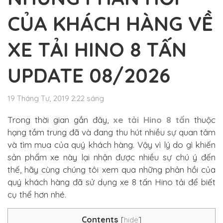
CỦA KHÁCH HÀNG VỀ
XE TẢI HINO 8 TẤN
UPDATE 08/2026
19 Tháng Tư, 2019 2:22 sáng
Trong thời gian gần đây,
xe tải Hino 8 tấn
thuộc
hạng tầm trung đã và đang thu hút nhiều sự quan tâm
và tìm mua của quý khách hàng. Vậy vì lý do gì khiến
sản phẩm xe này lại nhận được nhiều sự chú ý đến
thế, hãy cùng chúng tôi xem qua những phản hồi của
quý khách hàng đã sử dụng xe 8 tấn Hino tải để biết
cụ thể hơn nhé.
Contents
[
hide
]