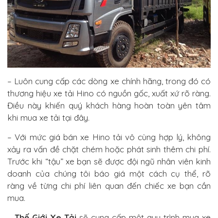
– Luôn cung cấp các dòng xe chính hãng, trong đó có
thương hiệu xe tải Hino có nguồn gốc, xuất xứ rõ ràng.
Điều này khiến quý khách hàng hoàn toàn yên tâm
khi mua xe tải tại đây.
– Với mức giá bán xe Hino tải vô cùng hợp lý, không
xảy ra vấn đề chặt chém hoặc phát sinh thêm chi phí.
Trước khi “tậu” xe bạn sẽ được đội ngũ nhân viên kinh
doanh của chúng tôi báo giá một cách cụ thể, rõ
ràng về từng chi phí liên quan đến chiếc xe bạn cần
mua.
–
Thế Giới Xe Tải
sẽ cung cấp một quy trình mua xe