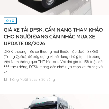
Ô TÔ
GIÁ XE TẢI DFSK: CẨM NANG THAM KHẢO
CHO NGƯỜI ĐANG CÂN NHẮC MUA XE
UPDATE 08/2026
DFSK, thương hiệu xe thương mại thuộc Tập đoàn SERES
(Trung Quốc), đã xây dựng vị thế đáng chú ý tại thị trường
Việt Nam thông qua TMT Motors. Với dải giá từ 158 triệu đến
355 triệu đồng, DFSK mang đến nhiều lựa chọn xe tải nhẹ và
xe…
13 Tháng Mười, 2025 8:20 sáng