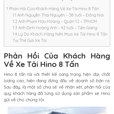
1
Phản Hồi Của Khách Hàng Về Xe Tải Hino 8 Tấn
1.1
Anh Nguyễn Thái Nguyên – 38 tuổi – Đồng Nai
1.2
Anh Phạm Hữu Hoàng – Quận 12 – TPHCM
1.3
Anh Đinh Hoàng Anh – 42 tuổi – Tiền Giang
1.4
Lý Do Khách Hàng Nên Mua Xe Tải Hino 8 Tấn
Tại Thế Giới Xe Tải
Phản Hồi Của Khách Hàng
Về Xe Tải Hino 8 Tấn
Hino 8 tấn tải với thiết kế sang trọng, hiện đại, chất
lượng cao, hiện đang đứng đầu về doanh số bán ra.
Sau đây, là một số chia sẻ về nhận xét, phản hồi của
quý khách hàng đã từng sử dụng sản phẩm xe Hino
gửi về cho chúng tôi.