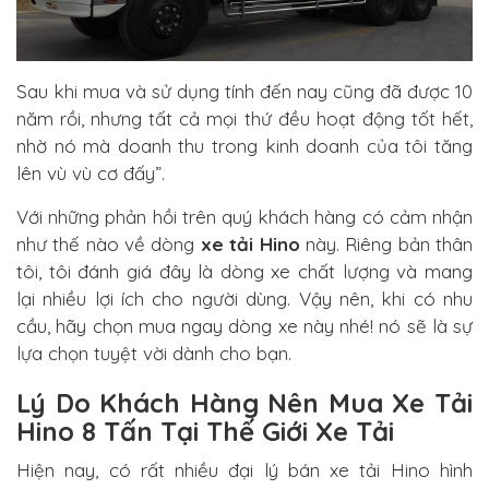
Sau khi mua và sử dụng tính đến nay cũng đã được 10
năm rồi, nhưng tất cả mọi thứ đều hoạt động tốt hết,
nhờ nó mà doanh thu trong kinh doanh của tôi tăng
lên vù vù cơ đấy”.
Với những phản hồi trên quý khách hàng có cảm nhận
như thế nào về dòng
xe tải Hino
này. Riêng bản thân
tôi, tôi đánh giá đây là dòng xe chất lượng và mang
lại nhiều lợi ích cho người dùng. Vậy nên, khi có nhu
cầu, hãy chọn mua ngay dòng xe này nhé! nó sẽ là sự
lựa chọn tuyệt vời dành cho bạn.
Lý Do Khách Hàng Nên Mua Xe Tải
Hino 8 Tấn Tại
Thế Giới Xe Tải
Hiện nay, có rất nhiều đại lý bán xe tải Hino hình