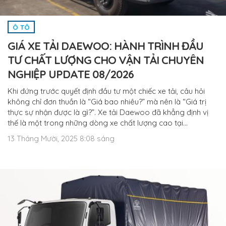
Ô TÔ
GIÁ XE TẢI DAEWOO: HÀNH TRÌNH ĐẦU
TƯ CHẤT LƯỢNG CHO VẬN TẢI CHUYÊN
NGHIỆP UPDATE 08/2026
Khi đứng trước quyết định đầu tư một chiếc xe tải, câu hỏi
không chỉ đơn thuần là “Giá bao nhiêu?” mà nên là “Giá trị
thực sự nhận được là gì?”. Xe tải Daewoo đã khẳng định vị
thế là một trong những dòng xe chất lượng cao tại…
13 Tháng Mười, 2025 8:08 sáng