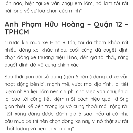
lần nào, hiện tại xe vẫn chạy êm lắm, nó làm tôi rất
hài lòng về sự lựa chọn của mình”.
Anh Phạm Hữu Hoàng – Quận 12 –
TPHCM
“Trước khi mua xe Hino 8 tấn, tôi đã tham khảo rất
nhiều dòng xe khác nhau, cuối cùng đã quyết định
chọn dòng xe thương hiệu Hino, đến giờ tôi thấy rằng
quyết định đó vô cùng chính xác.
Sau thời gian dài sử dụng (gần 6 năm) động cơ xe vẫn
hoạt động bền bỉ, mạnh mẽ, vượt mọi địa hình, lại tiết
kiệm nhiên liệu lắm nên chi phí cho việc vận chuyển đi
lại của tôi cũng tiết kiệm một cách hiệu quả. Không
gian thiết kế bên trong lại vô cùng thoải mái, rộng rãi.
Rất xứng đáng được đánh giá 5 sao, nếu ai có nhu
cầu mua xe thì nên chọn dòng xe này vì nó thật sự rất
chất lượng và tiện lợi vô cùng”.