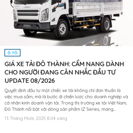
Ô TÔ
GIÁ XE TẢI ĐÔ THÀNH: CẨM NANG DÀNH
CHO NGƯỜI ĐANG CÂN NHẮC ĐẦU TƯ
UPDATE 08/2026
Quyết định đầu tư một chiếc xe tải không chỉ đơn thuần là
việc mua sắm, mà là bước đi chiến lược cho doanh nghiệp và
cá nhân kinh doanh vận tải. Trong thị trường xe tải Việt Nam,
Đô Thành nổi bật với dòng sản phẩm IZ Series, mang…
13 Tháng Mười, 2025 8:04 sáng