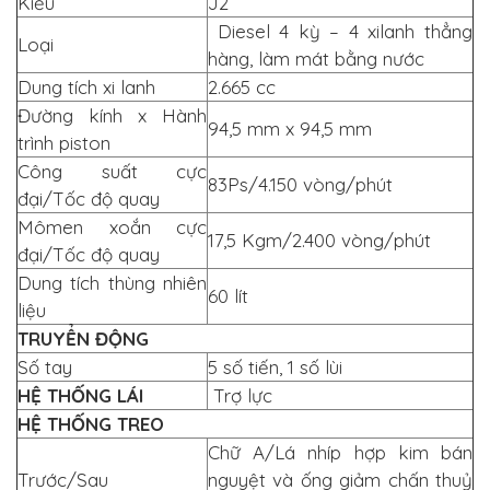
Kiểu
J2
Diesel 4 kỳ – 4 xilanh thẳng
Loại
hàng, làm mát bằng nước
Dung tích xi lanh
2.665 cc
Đường kính x Hành
94,5 mm x 94,5 mm
trình piston
Công suất cực
83Ps/4.150 vòng/phút
đại/Tốc độ quay
Mômen xoắn cực
17,5 Kgm/2.400 vòng/phút
đại/Tốc độ quay
Dung tích thùng nhiên
60 lít
liệu
TRUYỂN ĐỘNG
Số tay
5 số tiến, 1 số lùi
HỆ THỐNG LÁI
Trợ lực
HỆ THỐNG TREO
Chữ A/Lá nhíp hợp kim bán
Trước/Sau
nguyệt và ống giảm chấn thuỷ