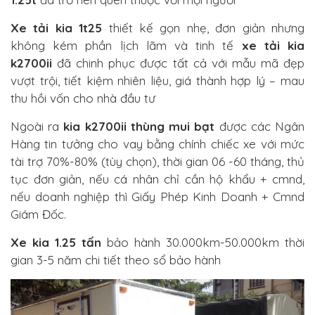
Xe tải kia 1t25
thiết kế gọn nhẹ, đơn giản nhưng
không kém phần lịch lãm và tinh tế
xe tải kia
k2700ii
đã chinh phục được tất cả với mẫu mã đẹp
vượt trội, tiết kiệm nhiên liệu, giá thành hợp lý – mau
thu hồi vốn cho nhà đầu tư
Ngoài ra
kia k2700ii
thùng mui bạt
được các Ngân
Hàng tin tưởng cho vay bằng chính chiếc xe với mức
tài trợ 70%-80% (tùy chọn), thời gian 06 -60 tháng, thủ
tục đơn giản, nếu cá nhân chỉ cần hộ khẩu + cmnd,
nếu doanh nghiệp thì Giấy Phép Kinh Doanh + Cmnd
Giám Đốc.
Xe kia 1.25 tấn
bảo hành 30.000km-50.000km thời
gian 3-5 năm chi tiết theo sổ bảo hành