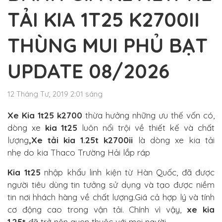
TẢI KIA 1T25 K2700II
THÙNG MUI PHỦ BẠT
UPDATE 08/2026
12 Tháng Tư, 2019 2:01 sáng
Xe Kia 1t25 k2700
thừa hưởng những ưu thế vốn có,
dòng xe
kia 1t25
luôn nổi trội về thiết kế và chất
lượng
,
Xe tải kia 1.25t k2700ii
là dòng xe kia tải
nhẹ
do kia Thaco Trường Hải lắp ráp
Kia 1t25
nhập khẩu linh kiện từ Hàn Quốc, đã được
người tiêu dùng tin tưởng sử dụng và tạo được niềm
tin nơi hhách hàng về chất lượng.Giá cả hợp lý và tính
cơ động cao trong vận tải. Chính vì vậy,
xe kia
1.25t
đã trở nên quen thuộc với mọi người