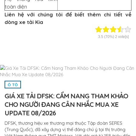
toàn diện
Liên hệ với chúng tôi để biết thêm chi tiết về
dòng
xe tải Kia
3.5
(70%)
2
vote[s]
Ô TÔ
GIÁ XE TẢI DFSK: CẨM NANG THAM KHẢO
CHO NGƯỜI ĐANG CÂN NHẮC MUA XE
UPDATE 08/2026
DFSK, thương hiệu xe thương mại thuộc Tập đoàn SERES
(Trung Quốc), đã xây dựng vị thế đáng chú ý tại thị trường
Việt Nam thông qua TMT Motors. Với dải giá từ 158 triệu đến