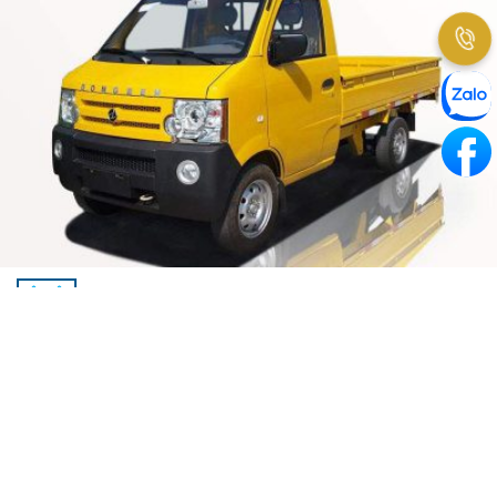
Ô TÔ
GIÁ XE TẢI DONGBEN: HƯỚNG DẪN TOÀN
DIỆN CHO NGƯỜI ĐANG CÂN NHẮC
UPDATE 08/2026
Khi bạn đang cân nhắc mua một chiếc xe tải để phục vụ nhu
cầu kinh doanh, vận chuyển, một trong những yếu tố quyết
định thường là ngân sách và chi phí đầu tư. Dongben nổi lên