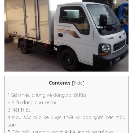
Contents
[
hide
]
1
Giới thiệu chung về dòng xe tải Kia
2
Kiểu dáng của xe tải
3
Nội Thất
4
Màu sắc của xe được thiết kế bao gồm các màu
sau:
5
Các mẫu thùng được thiết kế ứng dụng trên xe: