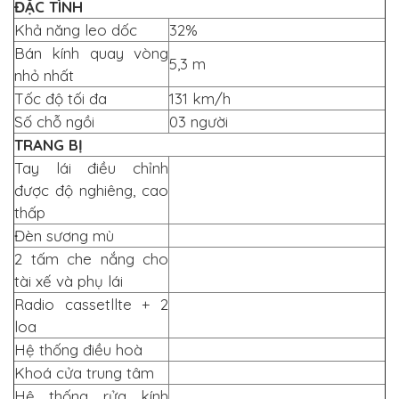
ĐẶC TÌNH
Khả năng leo dốc
32%
Bán kính quay vòng
5,3 m
nhỏ nhất
Tốc độ tối đa
131 km/h
Số chỗ ngồi
03 người
TRANG BỊ
Tay lái điều chỉnh
được độ nghiêng, cao
thấp
Đèn sương mù
2 tấm che nắng cho
tài xế và phụ lái
Radio cassetllte + 2
loa
Hệ thống điều hoà
Khoá cửa trung tâm
Hệ thống rửa kính