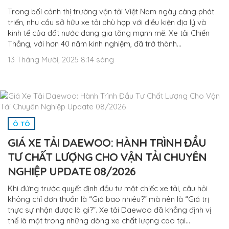
Trong bối cảnh thị trường vận tải Việt Nam ngày càng phát
triển, nhu cầu sở hữu xe tải phù hợp với điều kiện địa lý và
kinh tế của đất nước đang gia tăng mạnh mẽ. Xe tải Chiến
Thắng, với hơn 40 năm kinh nghiệm, đã trở thành…
13 Tháng Mười, 2025 8:14 sáng
Ô TÔ
GIÁ XE TẢI DAEWOO: HÀNH TRÌNH ĐẦU
TƯ CHẤT LƯỢNG CHO VẬN TẢI CHUYÊN
NGHIỆP UPDATE 08/2026
Khi đứng trước quyết định đầu tư một chiếc xe tải, câu hỏi
không chỉ đơn thuần là “Giá bao nhiêu?” mà nên là “Giá trị
thực sự nhận được là gì?”. Xe tải Daewoo đã khẳng định vị
thế là một trong những dòng xe chất lượng cao tại…