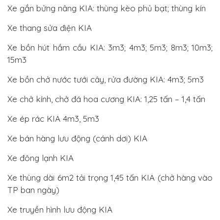
Xe gắn bửng nâng KIA: thùng kèo phủ bạt; thùng kín
Xe thang sửa điện KIA
Xe bồn hút hầm cầu KIA: 3m3; 4m3; 5m3; 8m3; 10m3;
15m3
Xe bồn chở nước tưới cây, rửa đường KIA: 4m3; 5m3
Xe chở kính, chở đá hoa cương KIA: 1,25 tấn – 1,4 tấn
Xe ép rác KIA 4m3, 5m3
Xe bán hàng lưu động (cánh dơi) KIA
Xe đông lạnh KIA
Xe thùng dài 6m2 tải trọng 1,45 tấn KIA (chở hàng vào
TP ban ngày)
Xe truyền hình lưu động KIA